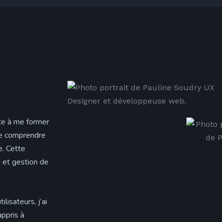
ite à me former
e comprendre
e. Cette
n et gestion de
lisateurs, j’ai
ppris à