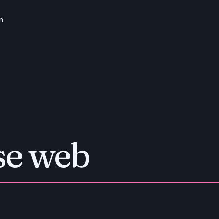
m
se web
.